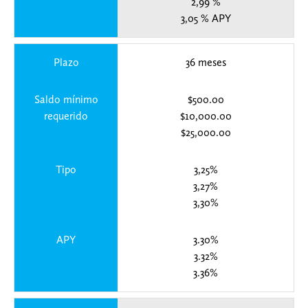
2,99 %
3,05 % APY
Plazo
36 meses
Saldo mínimo
$500.00
requerido
$10,000.00
$25,000.00
Tipo
3,25%
3,27%
3,30%
APY
3.30%
3.32%
3.36%